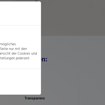
tmögliches
Seite nur mit den
ersicht der Cookies und
ür Unternehmen:
tellungen jederzeit
Transparenz