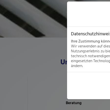
Datenschutzhinwei
Ihre Zustimmung können
Wir verwenden auf dies
Nutzungserlebnis zu bi
technisch notwendigen 
Unsere Leistun
eingesetzten Technologi
ändern.
Beratung