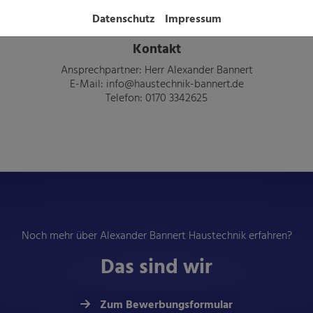
Datenschutz
Impressum
Wir freuen uns auf die Zusammenarbeit!
Kontakt
Ansprechpartner: Herr Alexander Bannert
E-Mail: info@haustechnik-bannert.de
Telefon: 0170 3342625
Noch mehr über Alexander Bannert Haustechnik erfahren?
Das sind wir
Zum Bewerbungsformular