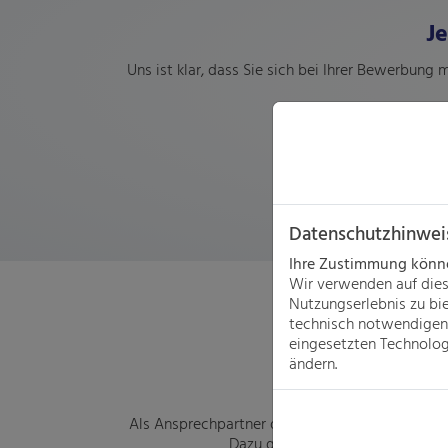
J
Uns ist klar, dass Sie
sich bei Ihrer Bewerbung m
Datenschutzhinwei
Ihre Zustimmung können
Wir verwenden auf dies
Nutzungserlebnis zu bi
technisch notwendigen 
eingesetzten Technologi
ändern.
Als Ansprechpartner der Firma Alexander Banner
Dazu geht der erste Schritt ganz