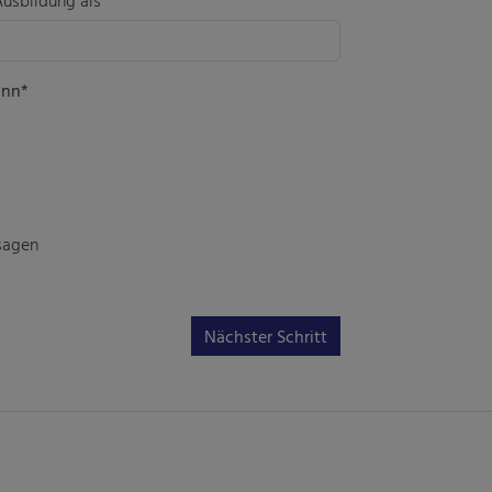
inn*
 sagen
Nächster Schritt