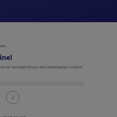
rben
ine!
d mit wenigen Klicks den Arbeitsplatz sichern.
2
usbildung als*