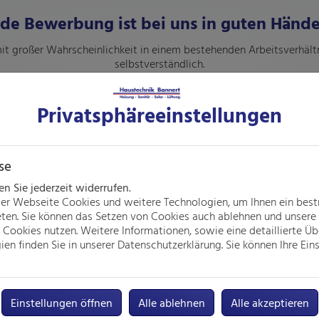
ede Bewerbung ist bei uns in guten Hände
it großer Wahrscheinlichkeit in einem bestehenden Arbeitsverhältn
selbstverständlich.
Wir freuen uns über kompetente Unterstützung in unserem Team!
Privatsphäre­einstellungen
Zum Bewerbungsformular
se
 Sie jederzeit widerrufen.
er Webseite Cookies und weitere Technologien, um Ihnen ein bes
eten. Sie können das Setzen von Cookies auch ablehnen und unsere 
Cookies nutzen. Weitere Informationen, sowie eine detaillierte Üb
en finden Sie in unserer Datenschutzerklärung. Sie können Ihre Eins
Liebe/r Bewerber/-in,
Interesse an einer neuen Herausforderung?
t Haustechnik aus Neukirchen v. W. möchte ich gerne ein unverbin
Einstellungen öffnen
Alle ablehnen
Alle akzeptieren
 einfach über unsere Kurzbewerbung ganz unten, aber auch telefonis